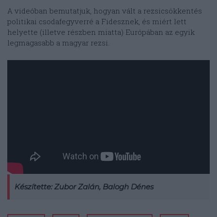
A videóban bemutatjuk, hogyan vált a rezsicsökkentés
politikai csodafegyverré a Fidesznek, és miért lett
helyette (illetve részben miatta) Európában az egyik
legmagasabb a magyar rezsi.
Készítette: Zubor Zalán, Balogh Dénes