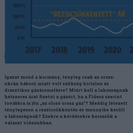
Igazat mond a kormány, tényleg csak az orosz-
ukrán háború miatt volt szükség hirtelen és
drasztikus gázáremelésre? Miért kell a lakosságnak
hétszeres árat fizetni a gázért, ha a Fidesz szerint
továbbra is jön „az olcsó orosz gáz”? Meddig létezett
ténylegesen a rezsicsökkentés és mennyibe került
a lakosságnak? Ezekre a kérdésekre keressük a
választ videónkban.