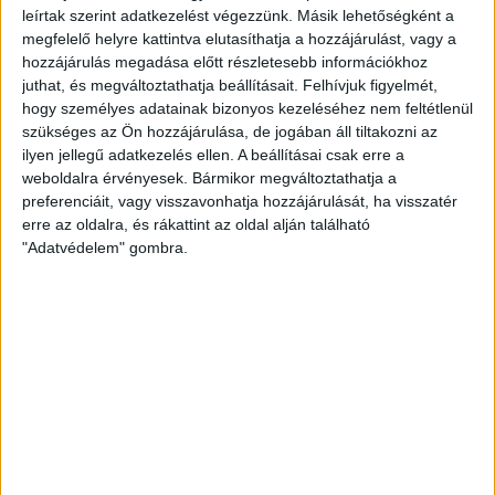
leírtak szerint adatkezelést végezzünk. Másik lehetőségként a
megfelelő helyre kattintva elutasíthatja a hozzájárulást, vagy a
ÁTUTALÁS
hozzájárulás megadása előtt részletesebb információkhoz
juthat, és megváltoztathatja beállításait.
Felhívjuk figyelmét,
1%
hogy személyes adatainak bizonyos kezeléséhez nem feltétlenül
szükséges az Ön hozzájárulása, de jogában áll tiltakozni az
ÍGY IS TÁMOGATHATSZ
ilyen jellegű adatkezelés ellen. A beállításai csak erre a
weboldalra érvényesek. Bármikor megváltoztathatja a
Támogasd a munkánkat bankkártyás
preferenciáit, vagy visszavonhatja hozzájárulását, ha visszatér
erre az oldalra, és rákattint az oldal alján található
fizetéssel! Köszönjük.
"Adatvédelem" gombra.
5 000 Ft
10 000 Ft
20 000 Ft
Egyedi összeg
E-mailcím
*