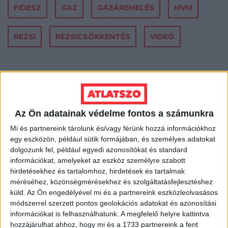
FIDESZ
GAZ
GÁZÁREMELÉS
MVM
REZSI
REZSICSÖKKENTÉS
VIDEÓ
MEGOSZTÁS
Az Ön adatainak védelme fontos a számunkra
Mi és partnereink tárolunk és/vagy férünk hozzá információkhoz
egy eszközön, például sütik formájában, és személyes adatokat
dolgozunk fel, például egyedi azonosítókat és standard
Nélküled nincsenek sztorik.
információkat, amelyeket az eszköz személyre szabott
hirdetésekhez és tartalomhoz, hirdetések és tartalmak
méréséhez, közönségmérésekhez és szolgáltatásfejlesztéshez
küld.
Az Ön engedélyével mi és a partnereink eszközleolvasásos
módszerrel szerzett pontos geolokációs adatokat és azonosítási
BANKKÁRTYA
információkat is felhasználhatunk. A megfelelő helyre kattintva
hozzájárulhat ahhoz, hogy mi és a 1733 partnereink a fent
PAYPAL