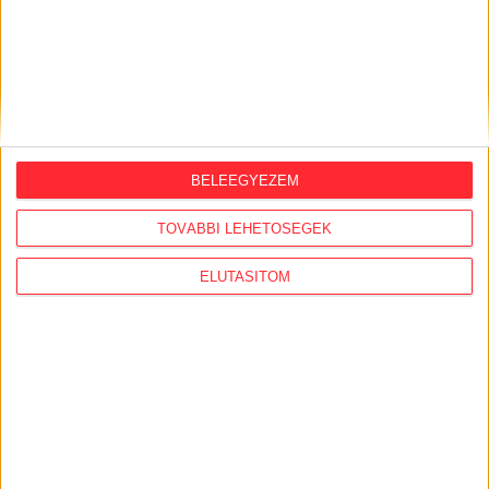
Feleslegessé váltak a külföldi orbánisták,
vezetőik Amerikában házalnak a
hálózattal
BELEEGYEZEM
AJÁNLÓ
TOVÁBBI LEHETŐSÉGEK
ELUTASÍTOM