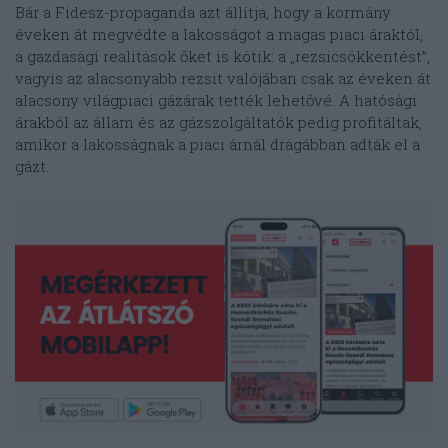
Bár a Fidesz-propaganda azt állítja, hogy a kormány
éveken át megvédte a lakosságot a magas piaci áraktól,
a gazdasági realitások őket is kötik: a „rezsicsökkentést”,
vagyis az alacsonyabb rezsit valójában csak az éveken át
alacsony világpiaci gázárak tették lehetővé. A hatósági
árakból az állam és az gázszolgáltatók pedig profitáltak,
amikor a lakosságnak a piaci árnál drágábban adták el a
gázt.